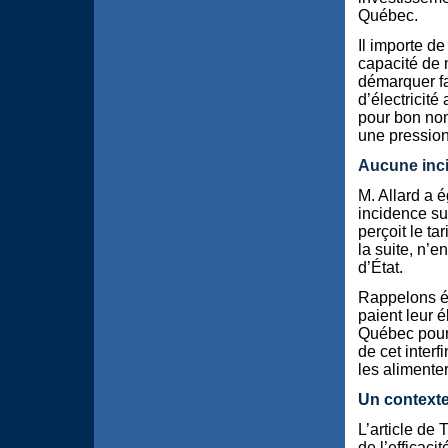
Québec.
Il importe de
capacité de 
démarquer fa
d’électricit
pour bon nom
une pression 
Aucune incid
M. Allard a 
incidence su
perçoit le ta
la suite, n’e
d’État.
Rappelons ég
paient leur é
Québec pour l
de cet inter
les alimenter
Un contexte
L’article de
de l’efficac