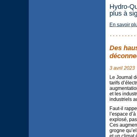
Hydro-Qu
plus à si
En savoir pl
Des haus
déconnec
3 avril 2023
Le Journal d
tarifs d’élec
augmentation
et les indust
industriels a
Faut-il rapp
l’espace d’à 
explosé, pas
Ces augmentat
grogne qu’el
et un climat