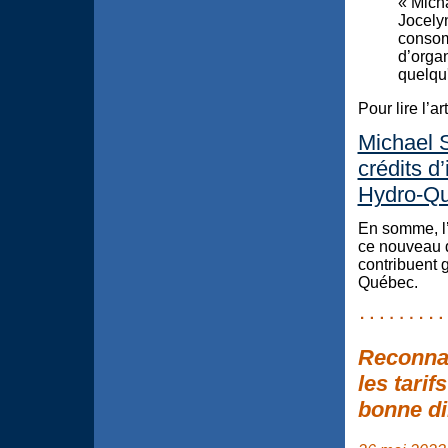
« Micha
Jocelyn
consomm
d’organ
quelqu'
Pour lire l’ar
Michael S
crédits d
Hydro-Q
En somme, l’
ce nouveau d
contribuent
Québec.
Reconnaî
les tarif
bonne di