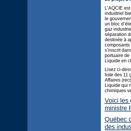
L’AQCIE est 
industriel b
le gouvernem
un bloc d’él
gaz industri
séparation de
destinée à a
composants de
s’inscrit da
portuaire de
Liquide en cl
Lisez ci-des
liste des 11
Affaires (rec
Liquide qui n
chimiques ve
Voici les
ministre 
Québec co
des indus