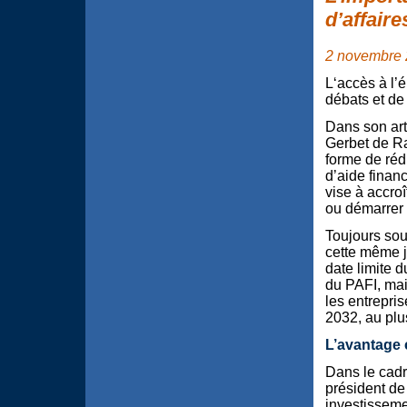
d’affair
2 novembre
L‘accès à l’é
débats et de
Dans son art
Gerbet de Ra
forme de réd
d’aide finan
vise à accroî
ou démarrer 
Toujours so
cette même j
date limite 
du PAFI, mai
les entrepri
2032, au plus
L’avantage 
Dans le cadr
président de
investisseme