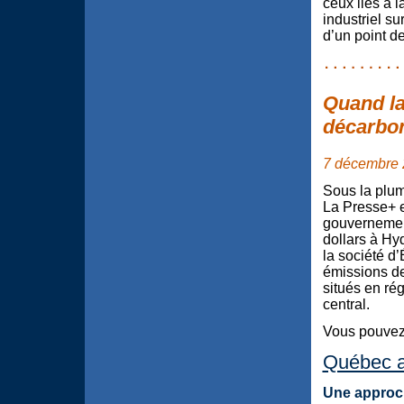
ceux liés à l
industriel s
d’un point d
Quand la
décarbon
7 décembre
Sous la plum
La Presse+ 
gouvernemen
dollars à Hy
la société d’
émissions de
situés en ré
central.
Vous pouvez l
Québec a
Une approc