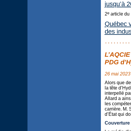
jusqu’à 2
e
2
article du
Québec va
des indus
L’AQCIE 
PDG d’H
26 mai 2023
Alors que de
la tête d’Hy
interpellé p
Allard a ains
les compéten
carrière. M.
d’État qui do
Couverture 