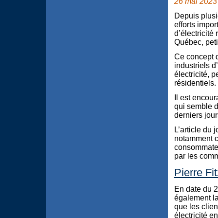
26 mai 2023
Depuis plusi
efforts impor
d’électricité
Québec, peti
Ce concept d
industriels d
électricité, 
résidentiels.
Il est encou
qui semble d
derniers jou
L’article du 
notamment ce
consommateur
par les comme
Pierre Fi
En date du 2
également la
que les clien
électricité en