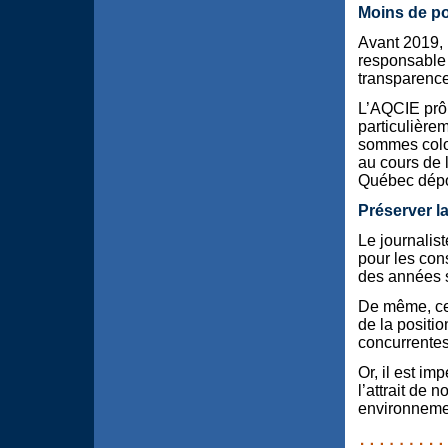
Moins de po
Avant 2019, 
responsable d
transparence
L’AQCIE prôn
particulière
sommes colos
au cours de 
Québec dépo
Préserver l
Le journalis
pour les con
des années s
De même, ces
de la positio
concurrentes
Or, il est im
l’attrait de
environnemen