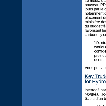
Le média d’a
nouveau PDG,
jours par le
notamment di
placement du
ministère de
du budget fé
favorisant le
carbone, y co
“It’s 
works 
confide
preside
users.
Vous pouvez l
Key Trude
for Hydr
Interrogé pa
Montréal
, Jo
Sabia d’un b