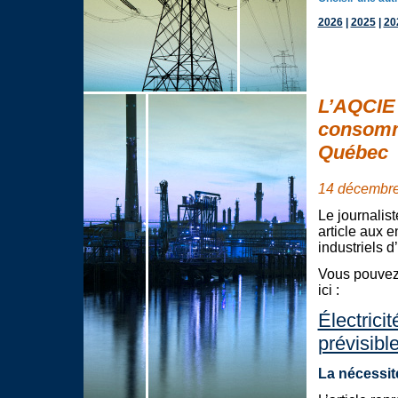
2026
|
2025
|
20
L’AQCIE e
consomma
Québec
14 décembr
Le journalis
article aux 
industriels d
Vous pouvez 
ici :
Électricit
prévisibl
La nécessit