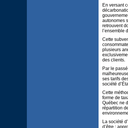
En versant c
décarbonatio
gouvernement
autonomes so
retrouvent do
l’ensemble d
Cette subven
consommateur
plusieurs an
exclusivemen
des clients.
Par le passé
malheureuse
ses tarifs d
société d’Éta
Cette méthod
forme de tax
Québec ne de
répartition 
environneme
La société d’
d’être : appr