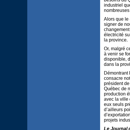
industriel q
nombreuses r
Alors que le
signer de no
changement d
électricité 
la province.
Or, malgré ce
à venir se fo
disponible, 
dans la provi
Démontrant l
consacre not
président de
Québec de ne
production é
avec la vill
eux seuls pr
d’ailleurs po
d’exportatio
projets indu
Le Journal 