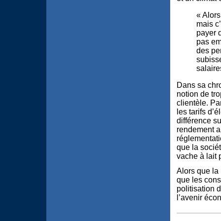
« Alors
mais c’
payer d
pas em
des pe
subiss
salair
Dans sa chro
notion de t
clientèle. Pa
les tarifs d’
différence s
rendement au
réglementati
que la socié
vache à lait
Alors que la
que les conso
politisation 
l’avenir éco