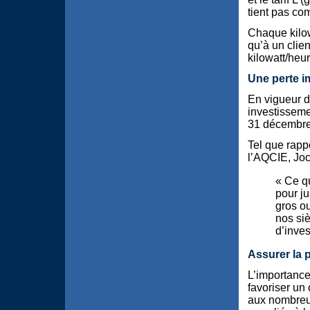
tient pas co
Chaque kilowa
qu’à un clien
kilowatt/heure
Une perte i
En vigueur d
investisseme
31 décembre
Tel que rappo
l’AQCIE, Joc
« Ce q
pour ju
gros ou
nos siè
d’inves
Assurer la 
L’importance
favoriser un 
aux nombreux