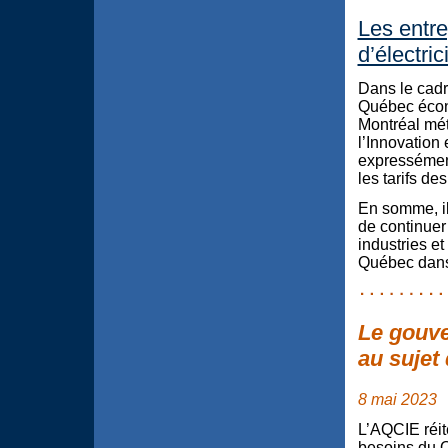
Les entre
d’électric
Dans le cadr
Québec écon
Montréal métr
l’Innovation
expressément 
les tarifs de
En somme, il
de continuer 
industries e
Québec dans
Le gouve
au sujet 
8 mai 2023
L’AQCIE réit
besoins du Q