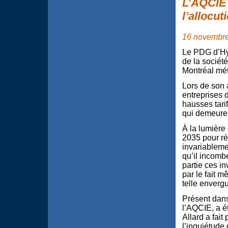
L’AQCIE 
l’allocu
16 novembr
Le PDG d’Hyd
de la sociét
Montréal mét
Lors de son 
entreprises 
hausses tarif
qui demeurer
À la lumière
2035 pour ré
invariableme
qu’il incomb
partie ces i
par le fait 
telle envergu
Présent dans
l’AQCIE, a é
Allard a fait
l’inquiétude