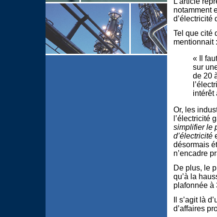
L’article re
notamment en 
d’électricité 
Tel que cité
mentionnait 
« Il fa
sur une
de 20 
l’élect
intérêt
Or, les indu
l’électricité
simplifier le
d’électricité
e
désormais éta
n’encadre pra
De plus, le 
qu’à la haus
plafonnée à 
Il s’agit là 
d’affaires pr