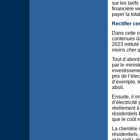
sur les tarifs
financière ve
payer la total
Rectifier cer
Dans cette op
contenues da
2023 intitul
moins cher qu
Tout d’abord
par le minis
investisseme
prix de l’éle
d’exemple, l
aboli.
Ensuite, il 
d’électricité
réellement à 
résidentiels
que le coût r
La clientèle 
résidentiels,
et le tarif L