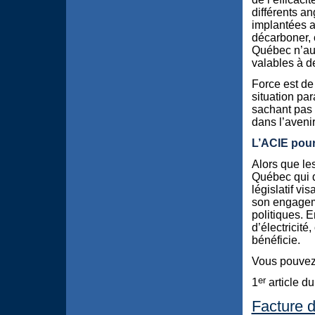
différents an
implantées a
décarboner,
Québec n’aur
valables à d
Force est de
situation par
sachant pas 
dans l’avenir
L’ACIE pour
Alors que le
Québec qui 
législatif v
son engageme
politiques. 
d’électricit
bénéficie.
Vous pouvez l
er
1
article du
Facture d’