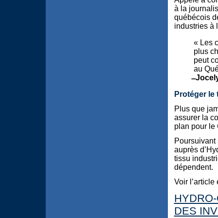
à la journali
québécois de
industries à 
« Les c
plus ch
peut co
au Qué
̶ Jocel
Protéger le 
Plus que jam
assurer la c
plan pour le
Poursuivant 
auprès d’Hyd
tissu industr
dépendent.
Voir l’article
HYDRO-
DES IN