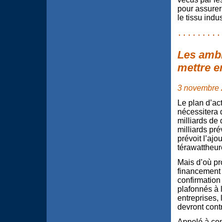
pour assurer
le tissu indu
Les ambi
mettre en
3 novembre
Le plan d’a
nécessitera 
milliards de 
milliards pré
prévoit l’ajo
térawattheur
Mais d’où p
financement d
confirmation
plafonnés à 
entreprises,
devront cont
Appelé à com