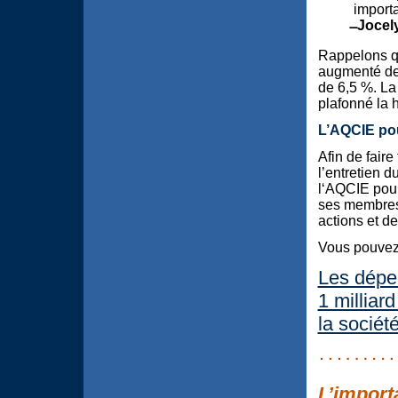
importa
̶ Jocel
Rappelons qu’
augmenté de 
de 6,5 %. La 
plafonné la 
L’AQCIE pou
Afin de faire
l’entretien d
l‘AQCIE pour
ses membres.
actions et d
Vous pouvez l
Les dépe
1 milliar
la sociét
L’import