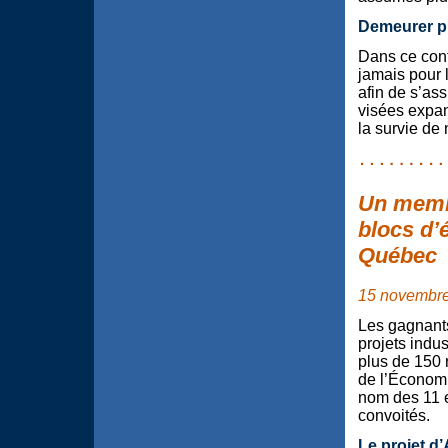
Demeurer pl
Dans ce cont
jamais pour l
afin de s’as
visées expan
la survie de
Un membr
blocs d’
Québec
15 novembr
Les gagnants
projets indu
plus de 150 r
de l’Économi
nom des 11 en
convoités.
Le projet d’