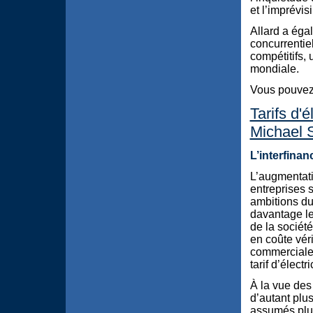
et l’imprévis
Allard a éga
concurrentiel
compétitifs,
mondiale.
Vous pouvez 
Tarifs d'é
Michael 
L’interfina
L’augmentatio
entreprises 
ambitions d
davantage le
de la sociét
en coûte vér
commerciale e
tarif d’élect
À la vue des 
d’autant plus
assumés plus