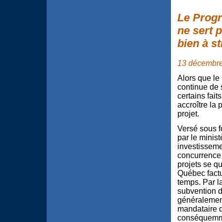
Le Progr
ne sert p
bien à st
13 décembr
Alors que le
continue de 
certains fait
accroître la
projet.
Versé sous f
par le minis
investissemen
concurrence
projets se q
Québec factu
temps. Par l
subvention d
généralemen
mandataire d
conséquemmen