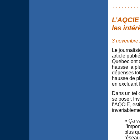
L’AQCIE 
les inté
3 novembre
Le journalis
article publ
Québec ont dé
hausse la pl
dépenses tota
hausse de pl
en excluant l
Dans un tel 
se poser. Inv
l’AQCIE, es
invariablemen
« Ça va
l’impor
plus qu
réseau]