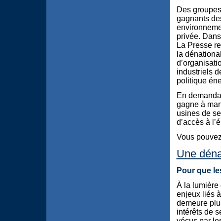
Des groupes
gagnants des
environnemen
privée. Dans
La Presse re
la dénational
d’organisatio
industriels 
politique én
En demandan
gagne à man
usines de se
d’accès à l’é
Vous pouvez c
Une déna
Pour que les
À la lumière
enjeux liés à
demeure plus
intérêts de 
vécus par les